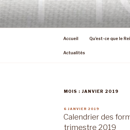
Aller
au
REIKI OCC
contenu
Soins et formations en Reiki U
principal
Accueil
Qu’est-ce que le Rei
Actualités
MOIS :
JANVIER 2019
PUBLIÉ
6 JANVIER 2019
LE
Calendrier des forma
trimestre 2019