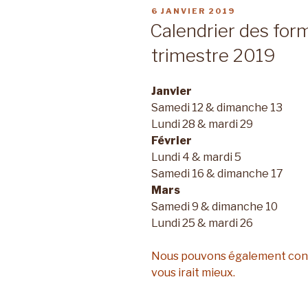
PUBLIÉ
6 JANVIER 2019
LE
Calendrier des form
trimestre 2019
Janvier
Samedi 12 & dimanche 13
Lundi 28 & mardi 29
Février
Lundi 4 & mardi 5
Samedi 16 & dimanche 17
Mars
Samedi 9 & dimanche 10
Lundi 25 & mardi 26
Nous pouvons également conv
vous irait mieux.