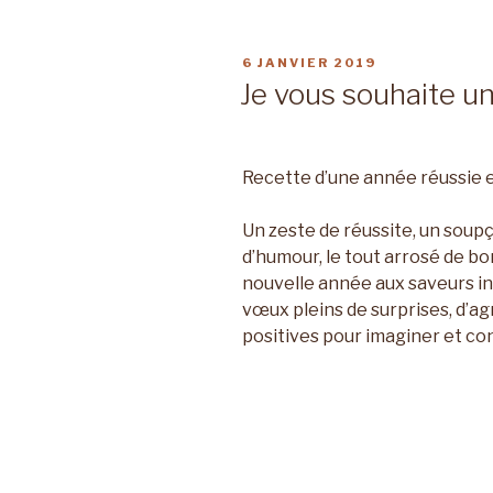
PUBLIÉ
6 JANVIER 2019
LE
Je vous souhaite un
Recette d’une année réussie 
Un zeste de réussite, un soup
d’humour, le tout arrosé de bo
nouvelle année aux saveurs in
vœux pleins de surprises, d’a
positives pour imaginer et con