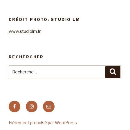
CRÉDIT PHOTO: STUDIO LM
www.studiolm.fr
RECHERCHER
Recherche
Reche
pour
:
Facebook
Instagram
E-
mail
Fièrement propulsé par WordPress