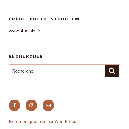
CRÉDIT PHOTO: STUDIO LM
www.studiolm.fr
RECHERCHER
Recherche
Reche
pour
:
Facebook
Instagram
E-
mail
Fièrement propulsé par WordPress