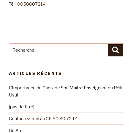
Tél.: 0650807214
Recherche
Reche
pour
:
ARTICLES RÉCENTS
L’Importance du Choix de Son Maître Enseignant en Reiki
Usui
(pas de titre)
Contactez-moi au 06 50 80 72 14
Un Ami