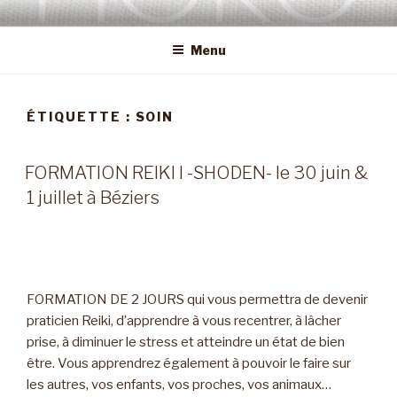
Aller
REIKI OCCITANIE
Soins et formations en Reiki Usui sur Béziers, Agde et Toulouse
au
Menu
contenu
principal
ÉTIQUETTE :
SOIN
FORMATION REIKI I -SHODEN- le 30 juin &
1 juillet à Béziers
FORMATION DE 2 JOURS qui vous permettra de devenir
praticien Reiki, d’apprendre à vous recentrer, à lâcher
prise, à diminuer le stress et atteindre un état de bien
être. Vous apprendrez également à pouvoir le faire sur
les autres, vos enfants, vos proches, vos animaux…