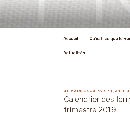
Aller
au
REIKI OCC
contenu
Soins et formations en Reiki U
principal
Accueil
Qu’est-ce que le Rei
Actualités
PUBLIÉ
31 MARS 2019
PAR
PH_34-HO
LE
Calendrier des for
trimestre 2019