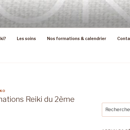
ITANIE
sui sur Béziers, Agde et Toulouse
ki?
Les soins
Nos formations & calendrier
Conta
KO
mations Reiki du 2ème
Recherche
pour
: