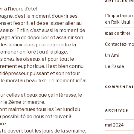
ARTICLES R
 à l’heure d’été!
L’Importance 
ampagne, c’est le moment d’ouvrir ses
en Reiki Usui
 et l’esprit, et de se laisser aller au
iseaux ! Enfin, c’est aussi le moment de
(pas de titre)
age afin de dépolluer et assainir son
Contactez-moi
 des beaux jours pour reprendre la
omener en forêt ou à la plage.
Un Ami
s chez les oiseaux et pour tout le
rement euphorique. Il est bien connu
Le Passé
ntidépresseur puissant et son retour
le moral au beau fixe. Le moment idéal
COMMENTAI
r celles et ceux que ça intéresse, le
r le 2ème trimestre.
sont maintenues tous les 1er lundi du
ARCHIVES
a possibilité de nous retrouver à
bre.
mai 2024
e ouvert tout les jours de la semaine,