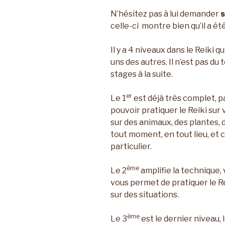
N’hésitez pas à lui demander
celle-ci montre bien qu’il a ét
Il y a 4 niveaux dans le Reiki 
uns des autres. Il n’est pas d
stages à la suite.
er
Le 1
est déjà très complet, pa
pouvoir pratiquer le Reiki su
sur des animaux, des plantes, do
tout moment, en tout lieu, et 
particulier.
ème
Le 2
amplifie la technique,
vous permet de pratiquer le R
sur des situations.
ème
Le 3
est le dernier niveau, 